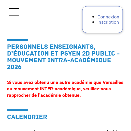
Ouvrir le menu
Connexion
Inscription
Accueil
PERSONNELS ENSEIGNANTS,
Personnels d'encadrement
D’ÉDUCATION ET PSYEN 2D PUBLIC -
MOUVEMENT INTRA-ACADÉMIQUE
Premier degré
2026
DSDEN 78
Si vous avez obtenu une autre académie que Versailles
au mouvement INTER-académique, veuillez-vous
rapprocher de l’académie obtenue.
DSDEN 91
DSDEN 92
CALENDRIER
DSDEN 95