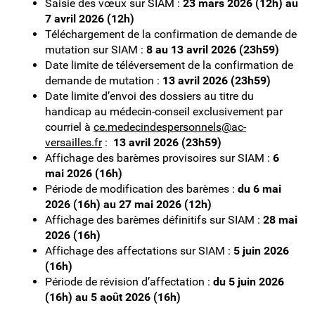
Saisie des vœux sur SIAM :
23 mars 2026 (12h) au
7 avril 2026 (12h)
Téléchargement de la confirmation de demande de
Enseignement privé
mutation sur SIAM :
8 au 13 avril 2026 (23h59)
Date limite de téléversement de la confirmation de
Second degré
demande de mutation :
13 avril 2026 (23h59)
Date limite d’envoi des dossiers au titre du
handicap au médecin-conseil exclusivement par
2D Public
courriel à
ce.medecindespersonnels@ac-
versailles.fr
:
13 avril 2026 (23h59)
2D Privé
Affichage des barèmes provisoires sur SIAM :
6
mai 2026 (16h)
Période de modification des barèmes :
du 6 mai
Personnels BIATPSS
2026 (16h) au 27 mai 2026 (12h)
Affichage des barèmes définitifs sur SIAM :
28 mai
Etudiants en MEEF
2026 (16h)
Affichage des affectations sur SIAM :
5 juin 2026
(16h)
Mes demandes
Période de révision d’affectation :
du 5 juin 2026
(16h) au 5 août 2026 (16h)