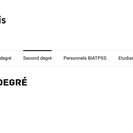
 degré
Second degré
Personnels BIATPSS
Etudia
degré